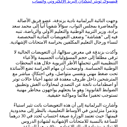
فيسبوك
تويتر
لينكدإن
البريد الإلكتروني
واتساب
وجهت النائبة البرلمانية نادية بزندفة، عضو فريق الأصالة
والمعاصرة بمجلس النواب، سؤالاً شفوياً آنياً إلى محمد سعد
برادة، وزير التربية الوطنية والتعليم الأولي والرياضة، تنبه
فيه إلى “هشاشة” وضعف التعويضات المادية المخصصة
لنساء ورجال التعليم المكلفين بحراسة الامتحانات الإشهادية.
وأكدت بزندفة في معرض سؤالها، أن التعويضات الحالية لا
ترقى مطلقاً إلى حجم المسؤوليات الجسيمة والأعباء
التنظيمية التي تتحملها الأطر التربوية خلال هذه المحطات
الوطنية الحساسة. وأوضحت أن مهام الحراسة تضع الأساتذة
تحت ضغط مهني ونفسي متواصل، وفي احتكاك مباشر مع
المترشحين داخل ظروف معقدة قد تشهد أحياناً حالات توتر
أو اصطدامات ناتجة عن التصدي لمحاولات الغش وتطبيق
الضوابط القانونية؛ وهو ما يجعلهم يواجهون مخاطر مهنية
تستوجب تحفيزاً ملائماً ومواكبة حقيقية.
وأشارت البرلمانية إلى أن هذه التعويضات باتت تثير استياءً
وتذمراً متزايدين في الأوساط التعليمية، بالنظر إلى محدودية
قيمتها؛ حيث تعتمد الوزارة صيغة احتساب تُحدد في 30 درهماً
للساعة بالنسبة للامتحانات الإشهادية لشهادة الدروس
الابتدائية وشهادة السلك الإعدادي، و40 درهماً للساعة