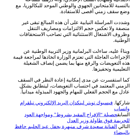
بالنسبة للامتحانين الجهوي والوطني الموحد للبكالوريا، مع
وضع سقف زمني أقصى للاستفادة.
وشددت المراسلة النيابية على أن هذه المبالغ تبقى غير
منصفة ولا تعكس حجم الالتزامات ومصاريف التنقل
وظروف الاشتغال الاستثنائية التي تصاحب الاستحقاقات
الوطنية.
وبناءً عليه، ساءلت البرلمانية وزير التربية الوطنية عن
الإجراءات العاجلة التي تعتزم الوزارة اتخاذها لمراجعة قيمة
هذه التعويضات والرفع منها بما يضمن إنصاف الشغيلة
التعليمية وتحفيزها.
كما استفسرت عن مدى إمكانية إعادة النظر في السقف
الزمني المعتمد في احتساب التعويضات، ليتطابق بشكل
عادل مع الحجم الفعلي للمهام والجهود المبذولة ميدانياً.
شاركها.
فيسبوك
تويتر
لينكدإن
البريد الإلكتروني
تيلقرام
واتساب
السابق
حصيلة “الإفراج المقيد بشروط” ومواجهة العود
للجريمة فوق طاولة وزير العدل
التالي
الفنانة سعيدة شرف منبهرة بحفل عبد الحليم حافظ
بالبيضاء