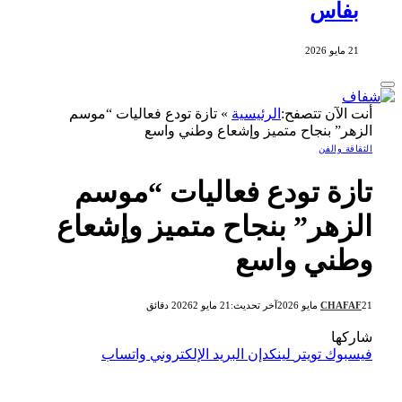
بفاس
21 مايو 2026
أنت الآن تتصفح:
الرئيسية
»
تازة تودع فعاليات “موسم
الزهر” بنجاح متميز وإشعاع وطني واسع
الثقاقة والفن
تازة تودع فعاليات “موسم
الزهر” بنجاح متميز وإشعاع
وطني واسع
21 مايو 2026
CHAFAF
آخر تحديث:
21 مايو 2026
2 دقائق
شاركها
فيسبوك
تويتر
لينكدإن
البريد الإلكتروني
واتساب