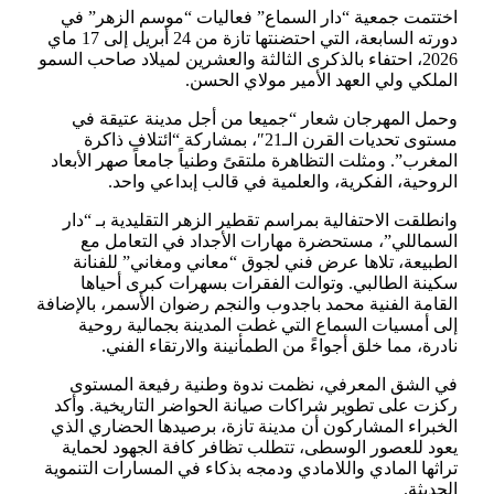
اختتمت جمعية “دار السماع” فعاليات “موسم الزهر” في
دورته السابعة، التي احتضنتها تازة من 24 أبريل إلى 17 ماي
2026، احتفاء بالذكرى الثالثة والعشرين لميلاد صاحب السمو
الملكي ولي العهد الأمير مولاي الحسن.
وحمل المهرجان شعار “جميعا من أجل مدينة عتيقة في
مستوى تحديات القرن الـ21″، بمشاركة “ائتلاف ذاكرة
المغرب”. ومثلت التظاهرة ملتقىً وطنياً جامعاً صهر الأبعاد
الروحية، الفكرية، والعلمية في قالب إبداعي واحد.
وانطلقت الاحتفالية بمراسم تقطير الزهر التقليدية بـ “دار
السماللي”، مستحضرة مهارات الأجداد في التعامل مع
الطبيعة، تلاها عرض فني لجوق “معاني ومغاني” للفنانة
سكينة الطالبي. وتوالت الفقرات بسهرات كبرى أحياها
القامة الفنية محمد باجدوب والنجم رضوان الأسمر، بالإضافة
إلى أمسيات السماع التي غطت المدينة بجمالية روحية
نادرة، مما خلق أجواءً من الطمأنينة والارتقاء الفني.
في الشق المعرفي، نظمت ندوة وطنية رفيعة المستوى
ركزت على تطوير شراكات صيانة الحواضر التاريخية. وأكد
الخبراء المشاركون أن مدينة تازة، برصيدها الحضاري الذي
يعود للعصور الوسطى، تتطلب تظافر كافة الجهود لحماية
تراثها المادي واللامادي ودمجه بذكاء في المسارات التنموية
الحديثة.