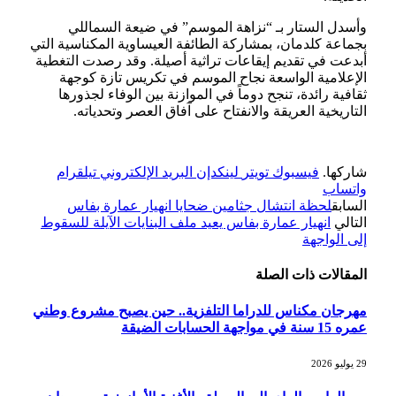
وأسدل الستار بـ “نزاهة الموسم” في ضيعة السماللي
بجماعة كلدمان، بمشاركة الطائفة العيساوية المكناسية التي
أبدعت في تقديم إيقاعات تراثية أصيلة. وقد رصدت التغطية
الإعلامية الواسعة نجاح الموسم في تكريس تازة كوجهة
ثقافية رائدة، تنجح دوماً في الموازنة بين الوفاء لجذورها
التاريخية العريقة والانفتاح على آفاق العصر وتحدياته.
شاركها.
فيسبوك
تويتر
لينكدإن
البريد الإلكتروني
تيلقرام
واتساب
السابق
لحظة انتشال جثامين ضحايا انهيار عمارة بفاس
التالي
انهيار عمارة بفاس يعيد ملف البنايات الآيلة للسقوط
إلى الواجهة
المقالات
ذات الصلة
مهرجان مكناس للدراما التلفزية.. حين يصبح مشروع وطني
عمره 15 سنة في مواجهة الحسابات الضيقة
29 يوليو 2026